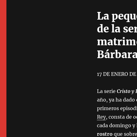
La pequ
de la se
matrimo
Bárbara
17 DE ENERO DE
La serie
Cristo y
año, ya ha dado 
primeros episodi
Rey
, consta de 
cada domingo y 
rostro
que sobre