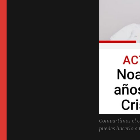
Compartimos el con
puedes hacerlo a 