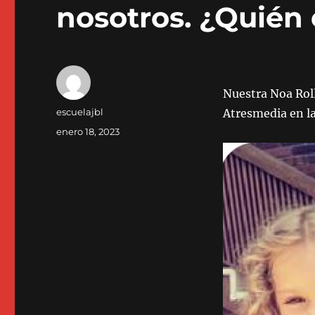
nosotros. ¿Quién 
Nuestra Noa Roll
Autor
escuelajbl
Atresmedia en la
Publicado
enero 18, 2023
el