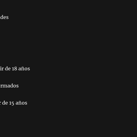
ades
 de 18 años
ormados
de 15 años